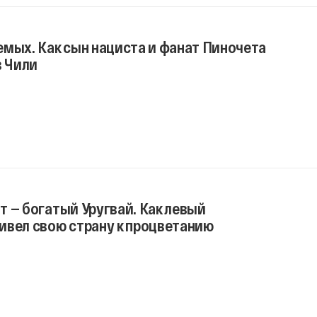
мых. Как сын нациста и фанат Пиночета
в Чили
 — богатый Уругвай. Как левый
ивел свою страну к процветанию