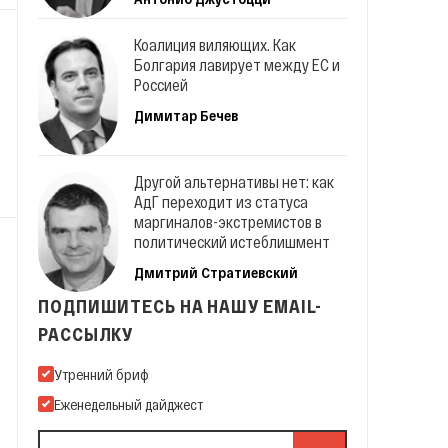
Коалиция виляющих. Как
Болгария лавирует между ЕС и
Россией
Димитар Бечев
Другой альтернативы нет: как
АдГ переходит из статуса
маргиналов-экстремистов в
политический истеблишмент
Дмитрий Стратиевский
ПОДПИШИТЕСЬ НА НАШУ EMAIL-
РАССЫЛКУ
Подпишитесь на нашу Email-рассылку
Утренний бриф
Еженедельный дайджест