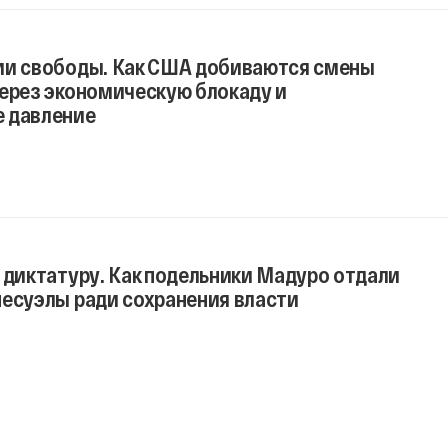
ии свободы. Как США добиваются смены
через экономическую блокаду и
 давление
 диктатуру. Как подельники Мадуро отдали
несуэлы ради сохранения власти