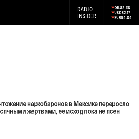
OIL
82.38
RADIO
USD
82.17
INSIDER
EUR
94.84
ичтожение наркобаронов в Мексике переросло
сячными жертвами, ее исход пока не ясен