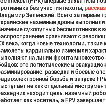
комплексы (НРК) впервые захватили поз
противника без участия пехоты,
расска
Владимир Зеленский. Всего за первые т
украинские наземные дроны выполнили 
Значение сухопутных беспилотников в в
распространение сравнивают с революци
XX века, когда новые технологии, такие 
самолеты кардинально изменили характ
выполняют на линии фронта множество 
бойцов: это логистические и эвакуацио
разминирование, разведка и боевые опе
радиоэлектронной борьбе и запуске FPV
выступает не как отдельный инструмент,
разведчик находит цель, наземный роб
работает как носитель, а FPV завершае