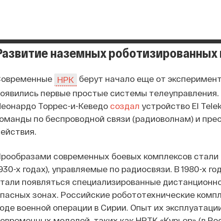
Развитие наземных роботизированных
Современные
берут начало еще от эксперимент
НРК
оявились первые простые системы телеуправления. 
Леонардо Торрес-и-Кеведо
создал
устройство El Tele
оманды по беспроводной связи (радиоволнам) и пре
действия.
Прообразами современных боевых комплексов стали
930-х годах), управляемые по радиосвязи. В 1980-х г
тали появляться специализированные дистанционно
пасных зонах. Российские робототехнические компле
оде военной операции в Сирии. Опыт их эксплуатаци
овременных моделей, таких как НРТК «Курьер» (в Р