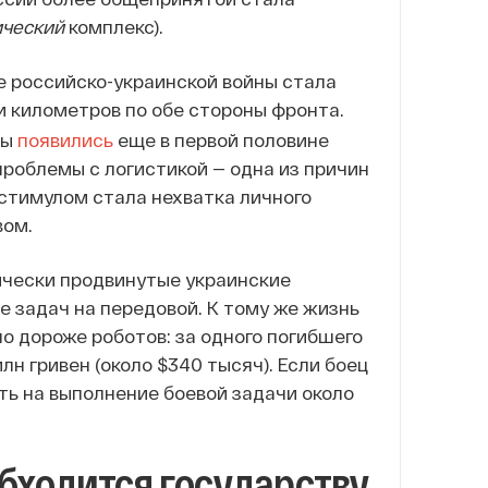
ический
комплекс).
е российско-украинской войны стала
и километров по обе стороны фронта.
ны
появились
еще в первой половине
 проблемы с логистикой — одна из причин
 стимулом стала нехватка личного
вом.
ически продвинутые украинские
 задач на передовой. К тому же жизнь
 дороже роботов: за одного погибшего
н гривен (около $340 тысяч). Если боец
ить на выполнение боевой задачи около
бходится государству