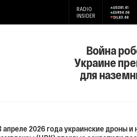
USD
81.41
RADIO
EUR
94.06
INSIDER
OIL
83.48
Война роб
Украине пре
для наземн
В апреле 2026 года украинские дроны 