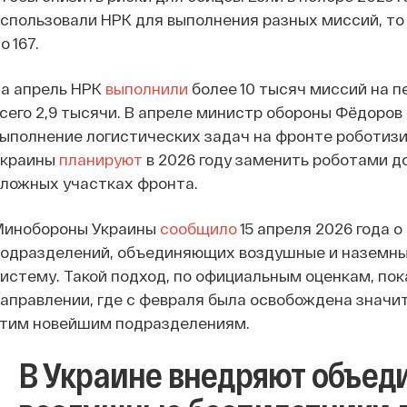
спользовали НРК для выполнения разных миссий, то 
о 167.
За апрель НРК
выполнили
более 10 тысяч миссий на пе
сего 2,9 тысячи. В апреле министр обороны Фёдоров
ыполнение логистических задач на фронте роботиз
Украины
планируют
в 2026 году заменить роботами д
ложных участках фронта.
Минобороны Украины
сообщило
15 апреля 2026 года 
одразделений, объединяющих воздушные и наземные
истему. Такой подход, по официальным оценкам, по
аправлении, где с февраля была освобождена значи
этим новейшим подразделениям.
В Украине внедряют объе