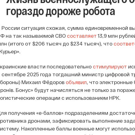
гораздо дороже робота
 России ситуация схожая, сумма единовременной в
Ф на так называемой СВО
составляет
13,9 млн рубле
лн (итого от $206 тысяч до $234 тысяч), что
соответ
Курьер».
краинские власти последовательно
стимулируют
ис
 сентябре 2025 года тогдашний министр цифровой 
обороны) Михаил Фёдоров
объявил
, что электронные
ронів. Бонус» будут начисляться не только за пораже
огистические операции с использованием НРК.
ля получения «е-баллов» подразделениям достаточно
ротивника дронами, зафиксировать выполнение зад
истему. Накопленные баллы военные могут использо