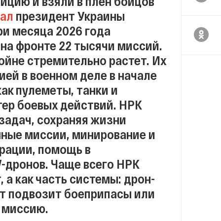
ицию и взяли в плен бойцов
зал
президент Украины
ри месяца 2026 года
на фронте 22 тысячи миссий.
ойне стремительно растет. Их
ей в военном деле в начале
как пулеметы, танки и
ер боевых действий. НРК
задач, сохраняя жизни
нные миссии, минирование и
рации, помощь в
-дронов. Чаще всего НРК
 а как часть системы: дрон-
от подвозит боеприпасы или
т миссию.