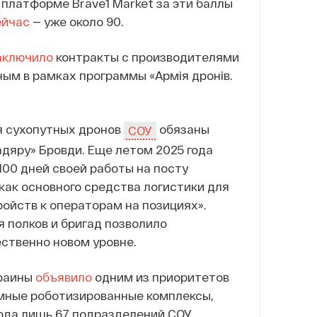
платформе Brave1 Market за эти баллы
ейчас
— уже около 90.
аключило
контракты с производителями
ным в рамках программы «Армія дронів.
 сухопутных дронов
обязаны
СОУ
яру» Бровди. Еще летом 2025 года
100 дней своей работы на посту
ак основного средства логистики для
ойств к операторам на позициях».
 полков и бригад позволило
ственно новом уровне.
краины
объявило
одним из приоритетов
мные роботизированные комплексы,
 года лишь 67 подразделений СОУ