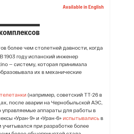
Available in English
 комплексов
ов более чем столетней давности, когда
В 1903 году испанский инженер
kino — систему, которая принимала
образовывала их в механические
телетанки
(например, советский ТТ-26 в
одах, после аварии на Чернобыльской АЭС,
 управляемые аппараты для работы в
ксы «Уран-9» и «Уран-6»
испытывались
в
и учитывался при разработке более
оссии более общепринятой стала