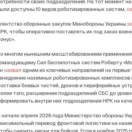
отребности своих подразделений. На тот момент на 
ыли доступны 10 видов роботизированных систем,
с
гентство оборонных закупок Минобороны Украины
з
РК, чтобы оперативно поставлять их под заказ воен
онус».
Во многом нынешним масштабированием применения
омандующему Сил беспилотных систем Роберту «Мад
он
назвал
одним из ключевых направлений на первые 
внедрение наземных роботизированных комплексов к
оставки боевых частей, дронов и периферийных устр
олее того, расширение подразделений СБС до уровня
формировать внутри них подразделения НРК на каче
 начале апреля 2026 года Министерство обороны У
аксимальный перевод фронтовой логистики на назе
тобы снизить риски для бойцов. Если в ноябре 2025