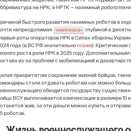
ббревиатура не НРК, а НРТК —
наземный
робототехн
ричиной быстрого развития наземных роботов в ход
почти непреодолимая
глубиной в десятк
«киллзона»
ервые роты операторов НРК в Силах обороны Украи
024 года (в ВС РФ значительно
позже
). Критические
езкого роста роли НРК в 2025 году. Дополнительным
остава из-за проблем с мобилизацией и дезертирст
елая приоритетом сохранение жизней бойцов, техн
омандиры стали отдавать роботам как можно больше
оеннослужащего обходится государству существенно
ойца ВСУ выплачивается компенсация в размере 15 мл
станется жив, за эти деньги можно купить и отправ
5 роботов.
Жизнь военнослужащего о