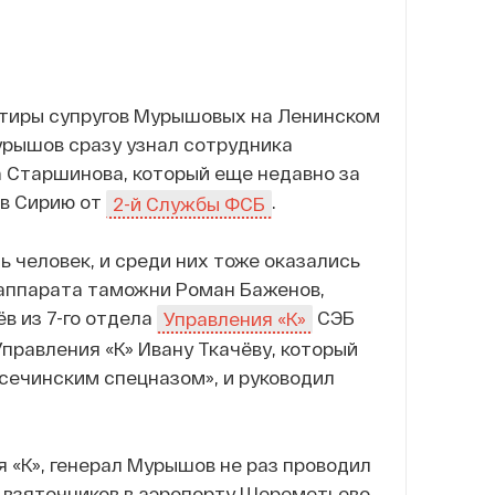
артиры супругов Мурышовых на Ленинском
урышов сразу узнал сотрудника
 Старшинова, который еще недавно за
 в Сирию от
.
2-й Службы ФСБ
 человек, и среди них тоже оказались
 аппарата таможни Роман Баженов,
в из 7-го отдела
СЭБ
Управления «К»
правления «К» Ивану Ткачëву, который
«сечинским спецназом», и руководил
 «К», генерал Мурышов не раз проводил
взяточников в аэропорту Шереметьево,