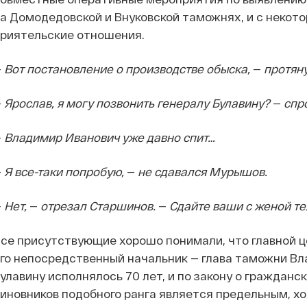
а Домодедовской и Внуковской таможнях, и с некот
риятельские отношения.
—
Вот постановление о производстве обыска,
—
протяну
—
Ярослав, я могу позвонить генералу Булавину?
—
спр
—
Владимир Иванович уже давно спит…
—
Я все-таки попробую,
—
не сдавался Мурышов.
—
Нет,
—
отрезал Старшинов.
—
Сдайте ваши с женой те
се присутствующие хорошо понимали, что главной ц
го непосредственный начальник — глава таможни Вл
улавину исполнялось 70 лет, и по закону о гражданс
иновников подобного ранга является предельным, х