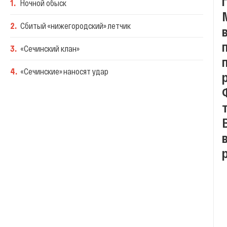
1
.
Ночной обыск
2
.
Сбитый «нижегородский» летчик
3
.
«Сечинский клан»
4
.
«Сечинские» наносят удар