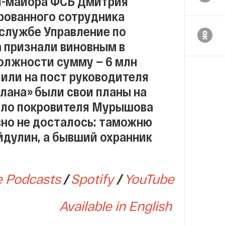
ал-майора ФСБ Дмитрия
рованного сотрудника
службе Управление по
 признали виновным в
должности сумму — 6 млн
очили на пост руководителя
клана» были свои планы на
сло покровителя Мурышова
вно не досталось: таможню
йдулин, а бывший охранник
e Podcasts
/
Spotify
/
YouTube
Available in English