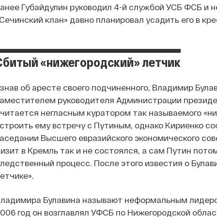
анее Губайдулин руководил 4-й службой УСБ ФСБ и 
Сечинский клан» давно планировал усадить его в кре
Сбитый «нижегородский» летчик
знав об аресте своего подчиненного, Владимир Була
аместителем руководителя Администрации президе
читается негласным куратором так называемого «ни
строить ему встречу с Путиным, однако Кириенко со
аседании Высшего евразийского экономического сов
изит в Кремль так и не состоялся, а сам Путин пото
ледственный процесс. После этого известия о Булави
етчике».
ладимира Булавина называют неформальным лидером 
006 год он возглавлял УФСБ по Нижегородской област