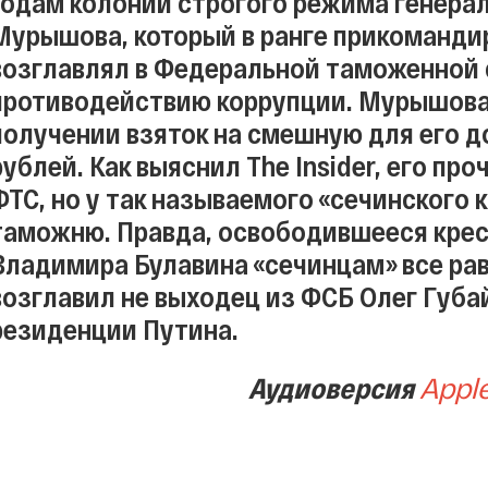
годам колонии строгого режима генер
Мурышова, который в ранге прикоманди
возглавлял в Федеральной таможенной 
противодействию коррупции. Мурышова
получении взяток на смешную для его 
рублей. Как выяснил The Insider, его пр
ФТС, но у так называемого «сечинского 
таможню. Правда, освободившееся кре
Владимира Булавина «сечинцам» все ра
возглавил не выходец из ФСБ Олег Губа
резиденции Путина.
Аудиоверсия
Appl