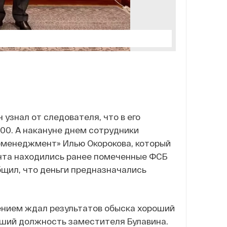
узнал от следователя, что в его
00. А накануне днем сотрудники
роменеджмент» Илью Окорокова, который
ента находились ранее помеченные ФСБ
бщил, что деньги предназначались
ерпением ждал результатов обыска хороший
вший должность заместителя Булавина.