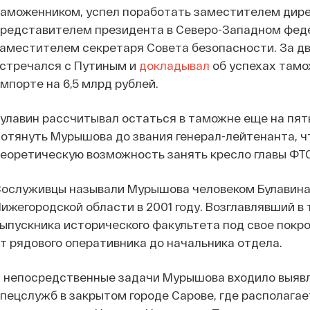
аможенником, успел поработать заместителем дир
редставителем президента в Северо-Западном феде
аместителем секретаря Совета безопасности. За д
стречался с Путиным и
докладывал
об успехах тамо
мпорте на 6,5 млрд рублей.
улавин рассчитывал остаться в таможне еще на пять
отянуть Мурышова до звания генерал-лейтенанта, ч
еоретическую возможность занять кресло главы ФТС
ослуживцы называли Мурышова человеком Булавина.
ижегородской области в 2001 году. Возглавлявший в 
ыпускника исторического факультета под свое покро
т рядового оперативника до начальника отдела.
 непосредственные задачи Мурышова входило выяв
пецслужб в закрытом городе Сарове, где располагае