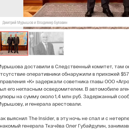
Дмитрий Мурышов и Владимир Булавин
урышова доставили в Следственный комитет, там он 
тсутствие оперативники обнаружили в прихожей $57
правления «К» задержали советника главы ООО «Аг
ыл его негласным осведомителем. В автомобиле аг
упюры на сумму около 1,4 млн руб. Задержанный соо
урышову, и генерала арестовали.
ак выяснил The Insider, в эту ночь не спал и с нет
накомый генерала Ткачëва Олег Губайдулин, занима