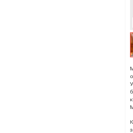
М
о
У
б
к
М
К
з