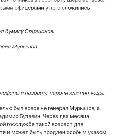
орыми офицерами у него сложились
л бумагу Старшинов.
осил Мурышов.
лефоны и назовите пароли или пин-коды.
елью был вовсе не генерал Мурышов, а
адимир Булавин. Через два месяца
кой госслужбе такой возраст для
отя и может быть продлен особым указом