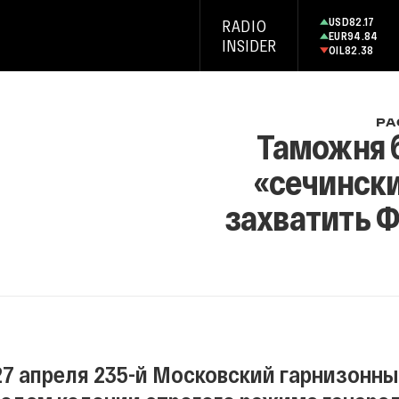
USD
82.17
RADIO
EUR
94.84
INSIDER
OIL
82.38
РА
Таможня б
«сечински
захватить Ф
27 апреля 235-й Московский гарнизонн