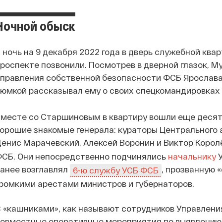
Ночной обыск
 ночь на 9 декабря 2022 года в дверь служебной кв
роспекте позвонили. Посмотрев в дверной глазок, М
правления собственной безопасности ФСБ Ярослава
юмкой рассказывал ему о своих спецкомандировках
месте со Старшиновым в квартиру вошли еще десять
орошие знакомые генерала: кураторы Центрального
енис Марачевский, Алексей Воронин и Виктор Королë
ФСБ. Они непосредственно подчинялись
начальнику
У
анее возглавлял
, прозванную 
6-ю службу УСБ ФСБ
ромкими арестами министров и губернаторов.
 «кашниками», как называют сотрудников Управления
овместные оперативные мероприятия по выявлению 