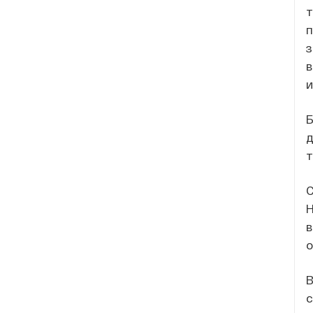
т
п
з
в
и
Б
д
т
С
Н
в
о
В
с