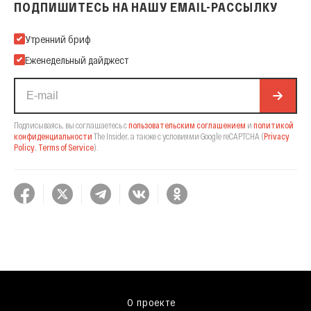
ПОДПИШИТЕСЬ НА НАШУ EMAIL-РАССЫЛКУ
Подпишитесь на нашу Email-рассылку
Утренний бриф
Еженедельный дайджест
Подписываясь, вы соглашаетесь с
пользовательским соглашением
и
политикой
конфиденциальности
The Insider,
а также с условиями Google reCAPTCHA
(
Privacy
Policy
,
Terms of Service
).
О проекте