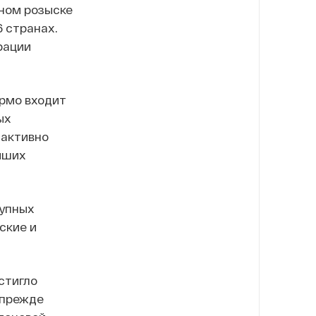
ном розыске
6 странах.
рации
ермо входит
ых
 активно
йших
рупных
ские и
стигло
 прежде