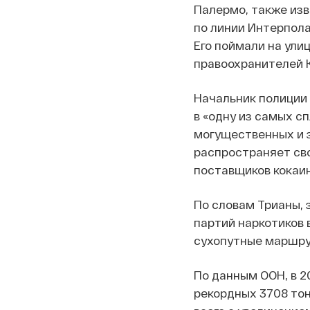
Палермо, также изв
по линии Интерпола
Его поймали на ули
правоохранителей К
Начальник полиции 
в «одну из самых с
могущественных и з
распространяет сво
поставщиков кокаин
По словам Трианы, 
партий наркотиков 
сухопутные маршрут
По данным ООН, в 2
рекордных 3708 тон