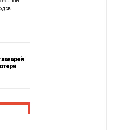
 теневой
ардов
главарей
потеря