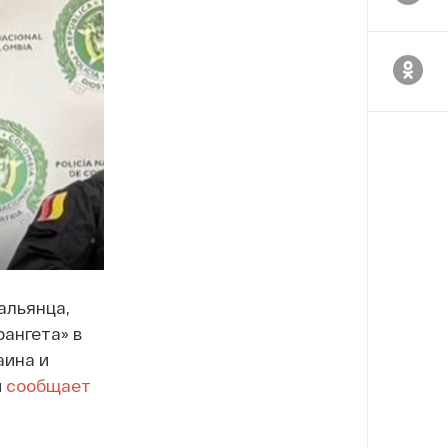
альянца,
ангета» в
аина и
м
сообщает