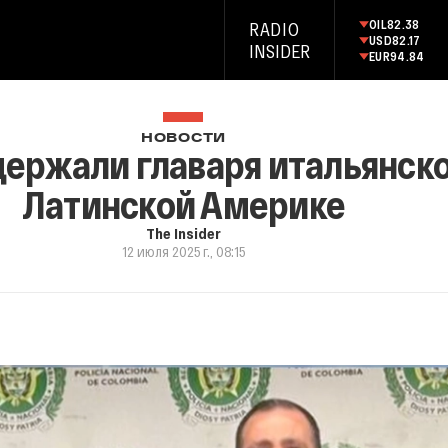
OIL
82.38
RADIO
USD
82.17
INSIDER
EUR
94.84
НОВОСТИ
держали главаря итальянск
Латинской Америке
The Insider
12 июля 2025 г., 08:15