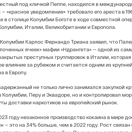
естный под кличкой Пеппе, находился в международ
 — «красное уведомление» требовало его ареста в 19
це в столице Колумбии Боготе в ходе совместной опе
олумбии, Италии, Великобритании и Европола.
Колумбии Карлос Фернандо Триана заявил, что Пал
плоченных ячеек» мафии «Ндрангета» — одной из сам
акрытых преступных группировок в Италии, которая
е влияние за рубежом и считается одним из крупне
а в Европу.
задержанный не только лично занимался закупкой к
в Колумбии, Перу и Эквадоре, но и контролировал мор
ы доставки наркотиков на европейский рынок.
023 году незаконное производство кокаина в мире до
н — это на 34% больше, чем в 2022 году. Рост связан