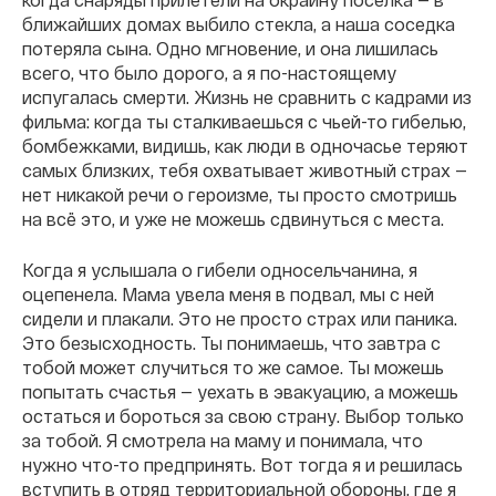
ближайших домах выбило стекла, а наша соседка
потеряла сына. Одно мгновение, и она лишилась
всего, что было дорого, а я по-настоящему
испугалась смерти. Жизнь не сравнить с кадрами из
фильма: когда ты сталкиваешься с чьей-то гибелью,
бомбежками, видишь, как люди в одночасье теряют
самых близких, тебя охватывает животный страх —
нет никакой речи о героизме, ты просто смотришь
на всё это, и уже не можешь сдвинуться с места.
Когда я услышала о гибели односельчанина, я
оцепенела. Мама увела меня в подвал, мы с ней
сидели и плакали. Это не просто страх или паника.
Это безысходность. Ты понимаешь, что завтра с
тобой может случиться то же самое. Ты можешь
попытать счастья — уехать в эвакуацию, а можешь
остаться и бороться за свою страну. Выбор только
за тобой. Я смотрела на маму и понимала, что
нужно что-то предпринять. Вот тогда я и решилась
вступить в отряд территориальной обороны, где я