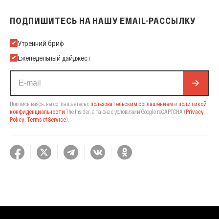
ПОДПИШИТЕСЬ НА НАШУ EMAIL-РАССЫЛКУ
Подпишитесь на нашу Email-рассылку
Утренний бриф
Еженедельный дайджест
Подписываясь, вы соглашаетесь с
пользовательским соглашением
и
политикой
конфиденциальности
The Insider,
а также с условиями Google reCAPTCHA
(
Privacy
Policy
,
Terms of Service
).