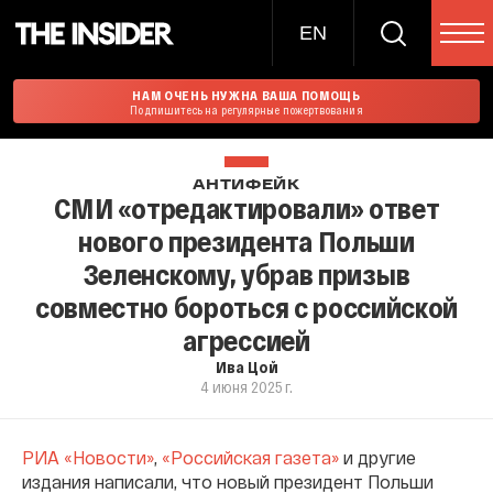
EN
НАМ ОЧЕНЬ НУЖНА ВАША ПОМОЩЬ
Подпишитесь на регулярные пожертвования
АНТИФЕЙК
СМИ «отредактировали» ответ
нового президента Польши
Зеленскому, убрав призыв
совместно бороться с российской
агрессией
Ива Цой
4 июня 2025 г.
РИА «Новости»
,
«Российская газета»
и другие
издания написали, что новый президент Польши