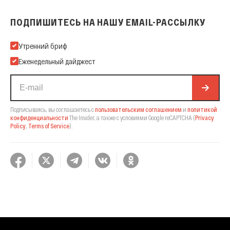
ПОДПИШИТЕСЬ НА НАШУ EMAIL-РАССЫЛКУ
Подпишитесь на нашу Email-рассылку
Утренний бриф
Еженедельный дайджест
Подписываясь, вы соглашаетесь с
пользовательским соглашением
и
политикой
конфиденциальности
The Insider,
а также с условиями Google reCAPTCHA
(
Privacy
Policy
,
Terms of Service
).